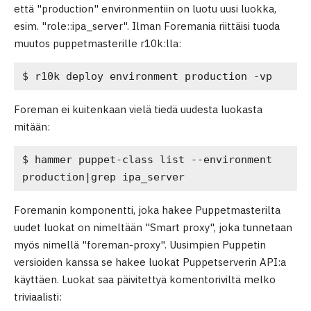
että "production" environmentiin on luotu uusi luokka,
esim. "role::ipa_server". Ilman Foremania riittäisi tuoda
muutos puppetmasterille r10k:lla:
$ r10k deploy environment production -vp
Foreman ei kuitenkaan vielä tiedä uudesta luokasta
mitään:
$ hammer puppet-class list --environment 
production|grep ipa_server
Foremanin komponentti, joka hakee Puppetmasterilta
uudet luokat on nimeltään "Smart proxy", joka tunnetaan
myös nimellä "foreman-proxy". Uusimpien Puppetin
versioiden kanssa se hakee luokat Puppetserverin API:a
käyttäen. Luokat saa päivitettyä komentoriviltä melko
triviaalisti: