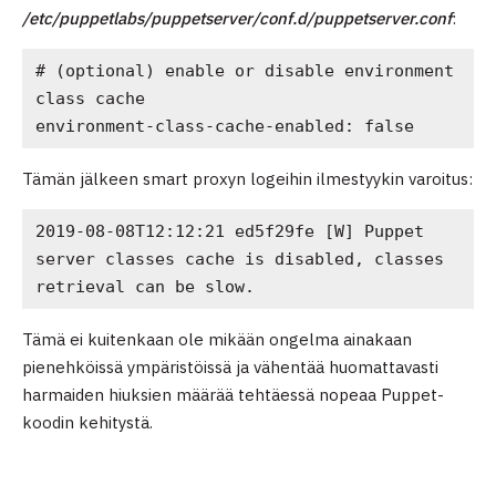
/etc/puppetlabs/puppetserver/conf.d/puppetserver.conf
:
# (optional) enable or disable environment 
class cache
environment-class-cache-enabled: false
Tämän jälkeen smart proxyn logeihin ilmestyykin varoitus:
2019-08-08T12:12:21 ed5f29fe [W] Puppet 
server classes cache is disabled, classes 
retrieval can be slow.
Tämä ei kuitenkaan ole mikään ongelma ainakaan
pienehköissä ympäristöissä ja vähentää huomattavasti
harmaiden hiuksien määrää tehtäessä nopeaa Puppet-
koodin kehitystä.