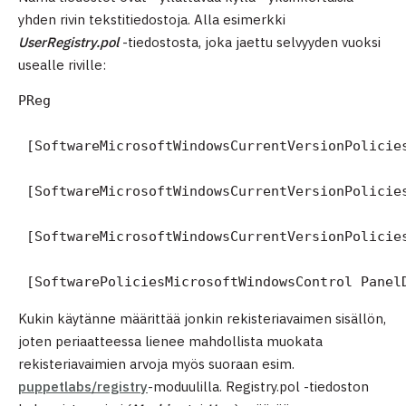
yhden rivin tekstitiedostoja. Alla esimerkki
UserRegistry.pol
-tiedostosta, joka jaettu selvyyden vuoksi
usealle riville:
PReg

 [SoftwareMicrosoftWindowsCurrentVersionPolicies
 [SoftwareMicrosoftWindowsCurrentVersionPolicies
 [SoftwareMicrosoftWindowsCurrentVersionPolicies
 [SoftwarePoliciesMicrosoftWindowsControl Panel
Kukin käytänne määrittää jonkin rekisteriavaimen sisällön,
joten periaatteessa lienee mahdollista muokata
rekisteriavaimien arvoja myös suoraan esim.
puppetlabs/registry
-moduulilla. Registry.pol -tiedoston