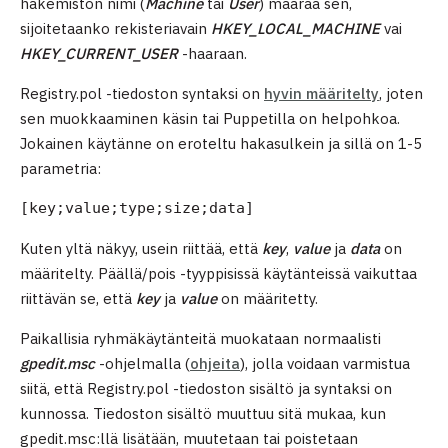
hakemiston nimi (
Machine
tai
User
) määrää sen,
sijoitetaanko rekisteriavain
HKEY_LOCAL_MACHINE
vai
HKEY_CURRENT_USER
-haaraan.
Registry.pol -tiedoston syntaksi on
hyvin määritelty
, joten
sen muokkaaminen käsin tai Puppetilla on helpohkoa.
Jokainen käytänne on eroteltu hakasulkein ja sillä on 1-5
parametria:
[key;value;type;size;data]
Kuten yltä näkyy, usein riittää, että
key
,
value
ja
data
on
määritelty. Päällä/pois -tyyppisissä käytänteissä vaikuttaa
riittävän se, että
key
ja
value
on määritetty.
Paikallisia ryhmäkäytänteitä muokataan normaalisti
gpedit.msc
-ohjelmalla (
ohjeita
), jolla voidaan varmistua
siitä, että Registry.pol -tiedoston sisältö ja syntaksi on
kunnossa. Tiedoston sisältö muuttuu sitä mukaa, kun
gpedit.msc:llä lisätään, muutetaan tai poistetaan