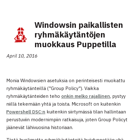
Windowsin paikallisten
ryhmäkäytäntöjen
muokkaus Puppetilla
April 10, 2016
Monia Windowsien asetuksia on perinteisesti muokattu
ryhmäkäytänteillä ("Group Policy"). Vaikka
ryhmäkäytänteiden teho
onkin melko rajallinen
, pystyy
niillä tekemään yhtä ja toista. Microsoft on kuitenkin
Powershell DSC:n
kuitenkin siirtymässä tilan hallintaan
perustuviin modernimpiin ratkaisuja, joten Group Policyt
jäänevät lähivuosina historiaan.
Tästä huolimatta ryhmäkäytänteitä hyödynnetään yhä