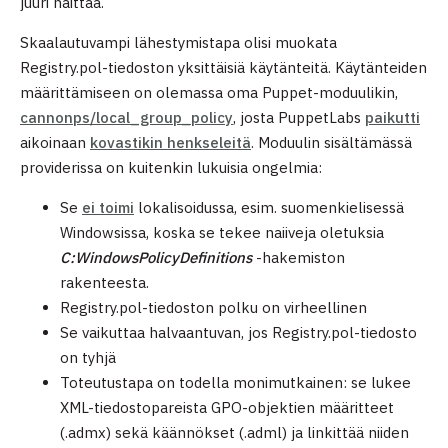
juuri haittaa.
Skaalautuvampi lähestymistapa olisi muokata
Registry.pol-tiedoston yksittäisiä käytänteitä. Käytänteiden
määrittämiseen on olemassa oma Puppet-moduulikin,
cannonps/local_group_policy
, josta PuppetLabs
paikutti
aikoinaan
kovastikin henkseleitä
. Moduulin sisältämässä
providerissa on kuitenkin lukuisia ongelmia:
Se
ei toimi
lokalisoidussa, esim. suomenkielisessä
Windowsissa, koska se tekee naiiveja oletuksia
C:WindowsPolicyDefinitions
-hakemiston
rakenteesta.
Registry.pol-tiedoston polku on virheellinen
Se vaikuttaa halvaantuvan, jos Registry.pol-tiedosto
on tyhjä
Toteutustapa on todella monimutkainen: se lukee
XML-tiedostopareista GPO-objektien määritteet
(.admx) sekä käännökset (.adml) ja linkittää niiden