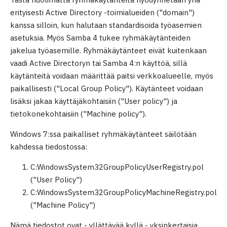
erityisesti Active Directory -toimialueiden ("domain")
kanssa silloin, kun halutaan standardisoida työasemien
asetuksia. Myös Samba 4 tukee ryhmäkäytänteiden
jakelua työasemille. Ryhmäkäytänteet eivät kuitenkaan
vaadi Active Directoryn tai Samba 4:n käyttöä, sillä
käytänteitä voidaan määrittää paitsi verkkoalueelle, myös
paikallisesti ("Local Group Policy"). Käytänteet voidaan
lisäksi jakaa käyttäjäkohtaisiin ("User policy") ja
tietokonekohtaisiin ("Machine policy").
Windows 7:ssa paikalliset ryhmäkäytänteet säilötään
kahdessa tiedostossa:
C:WindowsSystem32GroupPolicyUserRegistry.pol
("User Policy")
C:WindowsSystem32GroupPolicyMachineRegistry.pol
("Machine Policy")
Nämä tiedostot ovat - yllättävää kyllä - yksinkertaisia