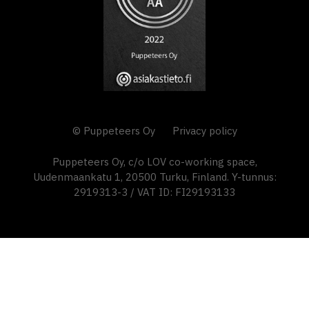
© Puppeteers Oy
Privacy policy
Puppeteers Oy, c/o LOV co-working space,
Uudenmaankatu 1, 20500 Turku, Finland. Y-tunnus:
2919313-3 / VAT ID: FI29193133