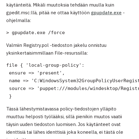
käytänteitä. Mikäli muutoksia tehdään muulla kuin
gpedit.msc:llä, pitää ne ottaa käyttöön
gpupdate.exe
-
ohjelmalla:
> gpupdate.exe /force
Valmiin Registry.pol -tiedoston jakelu onnistuu
yksinkertaisimmillaan File-resurssilla:
file { 'local-group-policy':

 ensure => 'present',

 name => 'C:WindowsSystem32GroupPolicyUserRegist
 source => 'puppet:///modules/windesktop/Registr
 }
Tässä lähestymistavassa policy-tiedostojen ylläpito
muuttuu helposti työlääksi, sillä pienikin muutos vaatii
täysin uuden tiedoston luomisen. Jos käytänteet ovat
identtisiä tai lähes identtisiä joka koneella, ei tästä ole