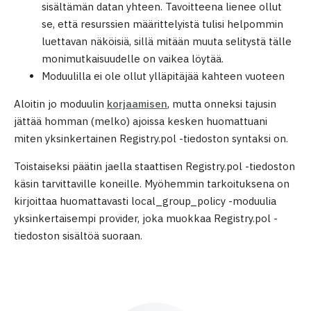
sisältämän datan yhteen. Tavoitteena lienee ollut
se, että resurssien määrittelyistä tulisi helpommin
luettavan näköisiä, sillä mitään muuta selitystä tälle
monimutkaisuudelle on vaikea löytää.
Moduulilla ei ole ollut ylläpitäjää kahteen vuoteen
Aloitin jo moduulin
korjaamisen
, mutta onneksi tajusin
jättää homman (melko) ajoissa kesken huomattuani
miten yksinkertainen Registry.pol -tiedoston syntaksi on.
Toistaiseksi päätin jaella staattisen Registry.pol -tiedoston
käsin tarvittaville koneille. Myöhemmin tarkoituksena on
kirjoittaa huomattavasti local_group_policy -moduulia
yksinkertaisempi provider, joka muokkaa Registry.pol -
tiedoston sisältöä suoraan.